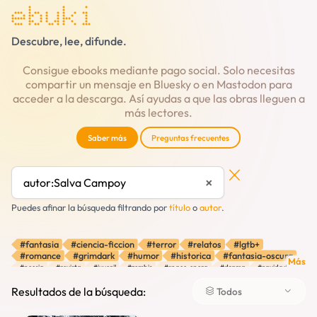
ebuki
Descubre, lee, difunde.
Consigue ebooks mediante pago social. Solo necesitas
compartir un mensaje en Bluesky o en Mastodon para
acceder a la descarga. Así ayudas a que las obras lleguen a
más lectores.
Saber más
Preguntas frecuentes
×
Puedes afinar la búsqueda filtrando por
título
o
autor
.
#fantasia
#ciencia-ficcion
#terror
#relatos
#lgtb+
#romance
#grimdark
#humor
#historica
#fantasia-oscura
Más
#poesia
#revista
#juvenil
#zombis
#space-opera
#drama
#navidad
#absurdo
#distopia
#retelling
#pulp
#fantasia-urbana
#cozy
#aventura
#misterio
#vampiros
#hopepunk
#verano
#fantasia-historica
Resultados de la búsqueda:
Todos
#thriller
#robots
#psicologico
#viajes-en-el-tiempo
#brujas
#autodescubrimiento
#cuentos
#contemporanea
#amor
#oscuro