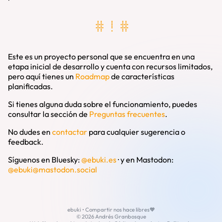
# ! #
Este es un proyecto personal que se encuentra en una
etapa inicial de desarrollo y cuenta con recursos limitados,
pero aquí tienes un
Roadmap
de características
planificadas.
Si tienes alguna duda sobre el funcionamiento, puedes
consultar la sección de
Preguntas frecuentes
.
No dudes en
contactar
para cualquier sugerencia o
feedback.
Síguenos en Bluesky:
@ebuki.es
·
y en Mastodon:
@
ebuki@mastodon.social
ebuki • Compartir nos hace libres🧡
© 2026 Andrés Granbosque