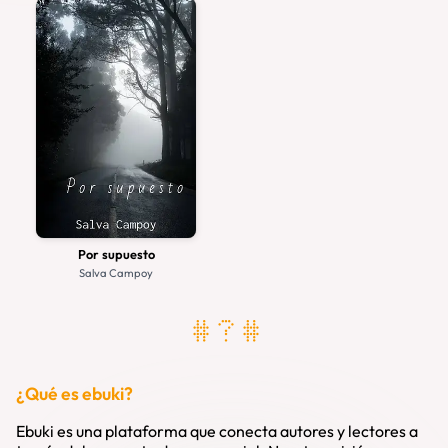
#antologia
#diario
#experimental
#autobiografia
#infantil
#adviento
#retro
#biografia
#erotico
#adultos
#aventuras
#realismo
#ensayo
#ecologia
#weird
#filosofia
#surreal
#fantasmas
#realismo-magico
#hard-sci-fi
#extraterrestres
#ficcion
#fantasia
#gatos
#horror-cosmico
#gotico
#espacial
#espacio
#versos
#halloween
#magia
#steampunk
#relato
#primer-contacto
#fantasia-historica
#satira
#fantasia-epica
#fixup
#contemporaneo
#duelo
#revolucion
Por supuesto
Salva Campoy
# ? #
¿Qué es ebuki?
Ebuki es una plataforma que conecta autores y lectores a