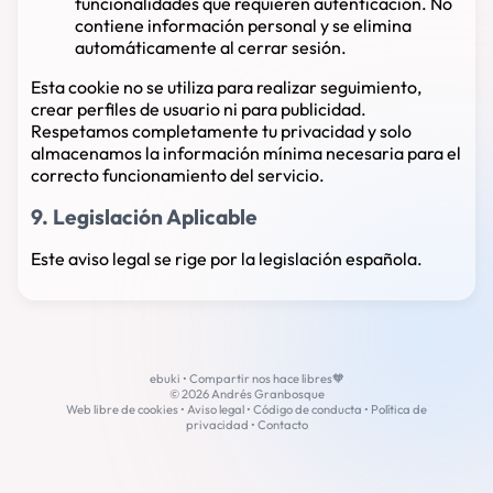
funcionalidades que requieren autenticación. No
contiene información personal y se elimina
automáticamente al cerrar sesión.
Esta cookie no se utiliza para realizar seguimiento,
crear perfiles de usuario ni para publicidad.
Respetamos completamente tu privacidad y solo
almacenamos la información mínima necesaria para el
correcto funcionamiento del servicio.
9. Legislación Aplicable
Este aviso legal se rige por la legislación española.
ebuki • Compartir nos hace libres🧡
© 2026 Andrés Granbosque
Web libre de cookies •
Aviso legal
•
Código de conducta
•
Política de
privacidad
•
Contacto