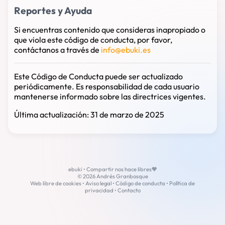
Reportes y Ayuda
Si encuentras contenido que consideras inapropiado o
que viola este código de conducta, por favor,
contáctanos a través de
info@ebuki.es
Este Código de Conducta puede ser actualizado
periódicamente. Es responsabilidad de cada usuario
mantenerse informado sobre las directrices vigentes.
Última actualización: 31 de marzo de 2025
ebuki • Compartir nos hace libres🧡
© 2026 Andrés Granbosque
Web libre de cookies •
Aviso legal
•
Código de conducta
•
Política de
privacidad
•
Contacto