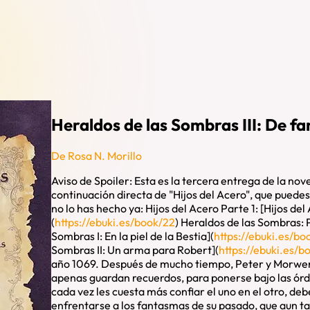
Heraldos de las Sombras III: De f
De Rosa N. Morillo
Aviso de Spoiler: Esta es la tercera entrega de la no
continuación directa de "Hijos del Acero", que puedes 
no lo has hecho ya: Hijos del Acero Parte 1: [Hijos del
(
https://ebuki.es/book/22
) Heraldos de las Sombras: P
Sombras I: En la piel de la Bestia](
https://ebuki.es/bo
Sombras II: Un arma para Robert](
https://ebuki.es/b
año 1069. Después de mucho tiempo, Peter y Morwen r
apenas guardan recuerdos, para ponerse bajo las ór
cada vez les cuesta más confiar el uno en el otro, de
enfrentarse a los fantasmas de su pasado, que aun 