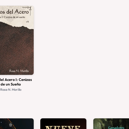
del Acero I: Cenizas
de un Sueño
Rosa N. Morillo