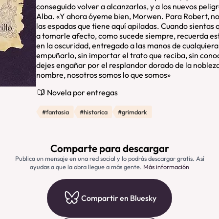
conseguido volver a alcanzarlos, y a los nuevos pelig
Alba. «Y ahora óyeme bien, Morwen. Para Robert, n
las espadas que tiene aquí apiladas. Cuando sientas
a tomarle afecto, como sucede siempre, recuerda e
en la oscuridad, entregado a las manos de cualquiera
empuñarlo, sin importar el trato que reciba, sin cono
dejes engañar por el resplandor dorado de la noblez
nombre, nosotros somos lo que somos»
Novela por entregas
#fantasia
#historica
#grimdark
Comparte para descargar
Publica un mensaje en una red social y lo podrás descargar gratis. Así
ayudas a que la obra llegue a más gente.
Más información
Compartir en Bluesky