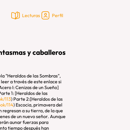
Lecturas
Perfil
antasmas y caballeros
vela "Heraldos de las Sombras",
leer a través de este enlace si
 Acero I: Cenizas de un Sueño]
arte 1: [Heraldos de las
ok/113
) Parte 2:[Heraldos de las
ook/114
) Escocia, primavera del
egresan a su tierra, de la que
denes de un nuevo señor. Aunque
berán aunar fuerzas para
tanto tiempo después han