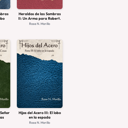
mbras
Heraldos de las Sombras
obo
II: Un Arma para Robert.
Rosa N. Morillo
l Señor
Hijos del Acero III: El lobo
sas
en la espada
Rosa N. Morillo