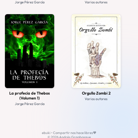
Jorge Pérez García
Varios autores
La profecía de Thebos
Orgullo Zombi 2
(Volumen 1)
Varios autores
Jorge Pérez García
ebuki • Compartir nos hace libres🧡
© 2026 Andrés Granbosque