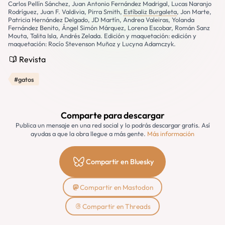
Carlos Pellín Sánchez, Juan Antonio Fernández Madrigal, Lucas Naranjo
Rodríguez, Juan F. Valdivia, Pirra Smith,
Estíbaliz Burgaleta
, Jon Marte,
Patricia Hernández Delgado, JD Martín, Andrea Valeiras, Yolanda
Fernández Benito, Ángel Simón Márquez, Lorena Escobar, Román Sanz
Mouta, Talita Isla, Andrés Zelada. Edición y maquetación: edición y
maquetación: Rocío Stevenson Muñoz y Lucyna Adamczyk.
Revista
#gatos
Comparte para descargar
Publica un mensaje en una red social y lo podrás descargar gratis. Así
ayudas a que la obra llegue a más gente.
Más información
Compartir en Bluesky
Compartir en Mastodon
Compartir en Threads