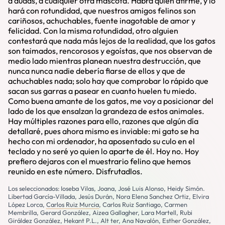
a dudas, a cualquier otra mascota. Habrá quien afirme, y lo
hará con rotundidad, que nuestros amigos felinos son
cariñosos, achuchables, fuente inagotable de amor y
felicidad. Con la misma rotundidad, otro alguien
contestará que nada más lejos de la realidad, que los gatos
son taimados, rencorosos y egoístas, que nos observan de
medio lado mientras planean nuestra destrucción, que
nunca nunca nadie debería fiarse de ellos y que de
achuchables nada; solo hay que comprobar lo rápido que
sacan sus garras a pasear en cuanto huelen tu miedo.
Como buena amante de los gatos, me voy a posicionar del
lado de los que ensalzan la grandeza de estos animales.
Hay múltiples razones para ello, razones que algún día
detallaré, pues ahora mismo es inviable: mi gato se ha
hecho con mi ordenador, ha aposentado su culo en el
teclado y no seré yo quien lo aparte de él. Hoy no. Hoy
prefiero dejaros con el muestrario felino que hemos
reunido en este número. Disfrutadlos.
Los seleccionados: Ioseba Vilas, Joana, José Luis Alonso, Heidy Simón.
Libertad García-Villada, Jesús Durán, Nora Elena Sanchez Ortiz, Elvira
López Lorca,
Carlos Ruiz Murcia
, Carlos Ruiz Santiago, Carmen
Membrilla, Gerard González, Aizea Gallagher, Lara Martell, Rubi
Giráldez González, Hekant P.L., Alt ter, Ana Navalón, Esther González,