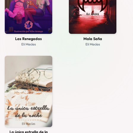
Las Renegadas
Mala Saña
Eli Macías
Eli Macías
La única estrella de la