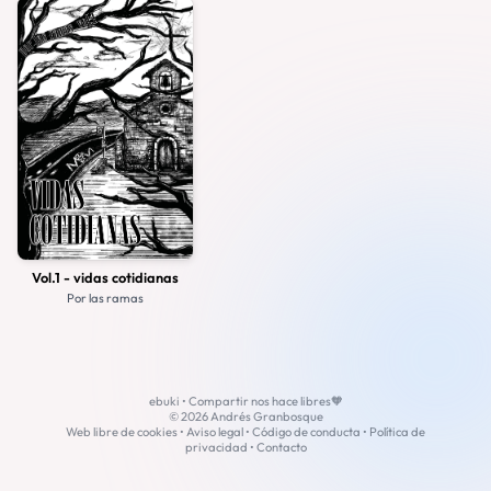
Vol.1 - vidas cotidianas
Por las ramas
ebuki • Compartir nos hace libres🧡
© 2026 Andrés Granbosque
Web libre de cookies •
Aviso legal
•
Código de conducta
•
Política de
privacidad
•
Contacto