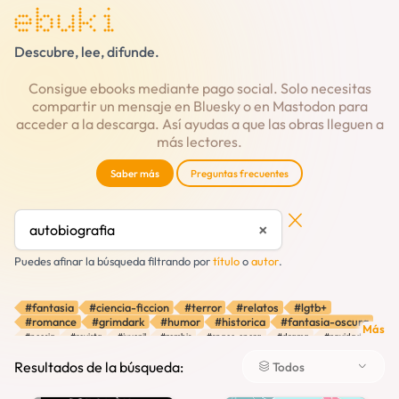
ebuki
Descubre, lee, difunde.
Consigue ebooks mediante pago social. Solo necesitas
compartir un mensaje en Bluesky o en Mastodon para
acceder a la descarga. Así ayudas a que las obras lleguen a
más lectores.
Saber más
Preguntas frecuentes
×
Puedes afinar la búsqueda filtrando por
título
o
autor
.
#fantasia
#ciencia-ficcion
#terror
#relatos
#lgtb+
#romance
#grimdark
#humor
#historica
#fantasia-oscura
Más
#poesia
#revista
#juvenil
#zombis
#space-opera
#drama
#navidad
#absurdo
#distopia
#retelling
#pulp
#fantasia-urbana
#cozy
#aventura
#misterio
#vampiros
#hopepunk
#verano
#fantasia-historica
Resultados de la búsqueda:
Todos
#thriller
#robots
#psicologico
#viajes-en-el-tiempo
#brujas
#autodescubrimiento
#cuentos
#contemporanea
#amor
#oscuro