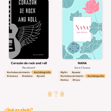
#antologia
#diario
#experimental
#autobiografia
#infantil
#adviento
#retro
#biografia
#erotico
#adultos
#aventuras
#realismo
#ensayo
#ecologia
#weird
#filosofia
#surreal
#fantasmas
#realismo-magico
#hard-sci-fi
#extraterrestres
#ficcion
#fantasia
#gatos
#horror-cosmico
#gotico
#espacial
#espacio
#versos
#halloween
#magia
#steampunk
#relato
#primer-contacto
#fantasia-historica
#satira
#fantasia-epica
#fixup
#contemporaneo
#duelo
#revolucion
Corazón de rock and roll
NANA
Revolicant
Asra Chueco
#autodescubrimiento
#autobiografia
#lgtb+
#poesia
#romance
#realismo
#juvenil
#autodescubrimiento
#autobiografia
#intimo
#trans
# ? #
¿Qué es ebuki?