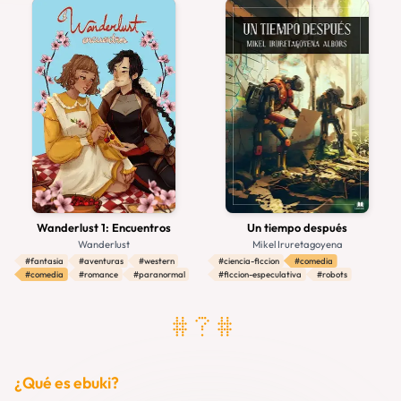
#antologia
#adulto
#ficcion
#retro
#realismo
#adviento
#crimen
#adultos
#ensayo
#psicologico
#ecologia
#filosofia
#realismo-magico
#aventuras
#hard-sci-fi
#fantasia
#cuentos
#biografia
#extraterrestres
#espacial
#horror-cosmico
#gotico
#weird
#gatos
#espacio
#halloween
#magia
#relato
#steampunk
#fantasia-epica
#fixup
#fantasia-historica
#western
#experimental
#duelo
#primer-contacto
#revolucion
#fantasmas
#mercenarios
#superacion
Wanderlust 1: Encuentros
Un tiempo después
Wanderlust
Mikel Iruretagoyena
#fantasia
#aventuras
#western
#ciencia-ficcion
#comedia
#comedia
#romance
#paranormal
#ficcion-especulativa
#robots
# ? #
¿Qué es ebuki?