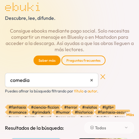
ebuki
Descubre, lee, difunde.
Consigue ebooks mediante pago social. Solo necesitas
compartir un mensaje en Bluesky o en Mastodon para
acceder a la descarga. Así ayudas a que las obras lleguen a
más lectores.
Saber más
Preguntas frecuentes
×
Puedes afinar la búsqueda filtrando por
título
o
autor
.
#fantasia
#ciencia-ficcion
#terror
#relatos
#lgtb+
#romance
#grimdark
#humor
#historica
#fantasia-oscura
Más
#poesia
#revista
#juvenil
#space-opera
#zombis
#retelling
#drama
#navidad
#distopia
#aventura
#cozy
#fantasia-urbana
#misterio
#hopepunk
#thriller
#verano
#vampiros
#pulp
#absurdo
Resultados de la búsqueda:
Todos
#fantasia-historica
#brujas
#robots
#autodescubrimiento
#viajes-en-el-tiempo
#autobiografia
#oscuro
#amor
#contemporanea
#infantil
#diario