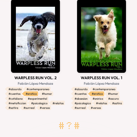
#antologia
#diario
#experimental
#autobiografia
#infantil
#adviento
#retro
#biografia
#erotico
#adultos
#aventuras
#realismo
#ensayo
#ecologia
#weird
#filosofia
#surreal
#fantasmas
#realismo-magico
#hard-sci-fi
#extraterrestres
#ficcion
#fantasia
#gatos
#horror-cosmico
#gotico
#espacial
#espacio
#versos
#halloween
#magia
#steampunk
#relato
#primer-contacto
#fantasia-historica
#satira
#fantasia-epica
#fixup
#contemporaneo
#duelo
#revolucion
WARPLESS RUN VOL. 2
WARPLESS RUN VOL. 1
Fabián López Mendoza
Fabián López Mendoza
#absurdo
#contemporaneo
#absurdo
#contemporaneo
#cuentos
#erotico
#humor
#cuentos
#erotico
#humor
#cotidiano
#experimental
#obsesion
#onirico
#oscuro
#metaficcion
#psicologico
#relatos
#psicologico
#relatos
#satira
#satira
#surreal
#versos
#surreal
#versos
# ? #