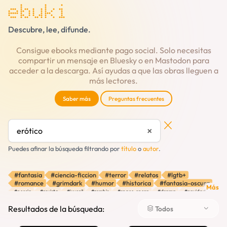
ebuki
Descubre, lee, difunde.
Consigue ebooks mediante pago social. Solo necesitas
compartir un mensaje en Bluesky o en Mastodon para
acceder a la descarga. Así ayudas a que las obras lleguen a
más lectores.
Saber más
Preguntas frecuentes
×
Puedes afinar la búsqueda filtrando por
título
o
autor
.
#fantasia
#ciencia-ficcion
#terror
#relatos
#lgtb+
#romance
#grimdark
#humor
#historica
#fantasia-oscura
Más
#poesia
#revista
#juvenil
#zombis
#space-opera
#drama
#navidad
#absurdo
#distopia
#retelling
#pulp
#fantasia-urbana
#cozy
#aventura
#misterio
#vampiros
#hopepunk
#verano
#fantasia-historica
Resultados de la búsqueda:
Todos
#thriller
#robots
#psicologico
#viajes-en-el-tiempo
#brujas
#autodescubrimiento
#cuentos
#contemporanea
#amor
#oscuro